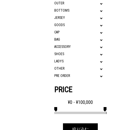
OUTER
BOTTOMS
JERSEY
GOODS
CAP
BAG
ACCESSORY
SHOES
LADYS
OTHER
PRE ORDER
PRICE
¥
0
- ¥
100,000
絞り込む