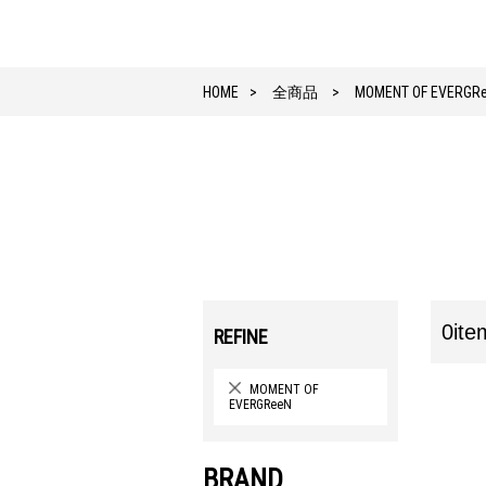
HOME
全商品
MOMENT OF EVERGR
0ite
REFINE
MOMENT OF
EVERGReeN
BRAND