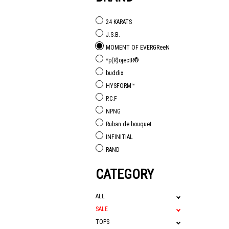
24 KARATS
J.S.B.
MOMENT OF EVERGReeN
*p(R)ojectR®
buddix
HYSFORM™
P.C.F
NPNG
Ruban de bouquet
INFINITIAL
RAND
CATEGORY
ALL
SALE
TOPS