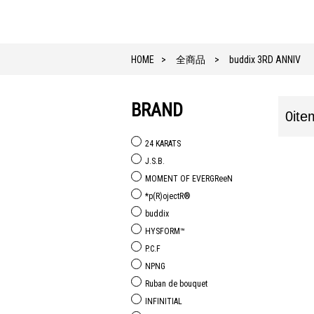
HOME
全商品
buddix 3RD ANNIV
BRAND
0ite
24 KARATS
J.S.B.
MOMENT OF EVERGReeN
*p(R)ojectR®
buddix
HYSFORM™
P.C.F
NPNG
Ruban de bouquet
INFINITIAL