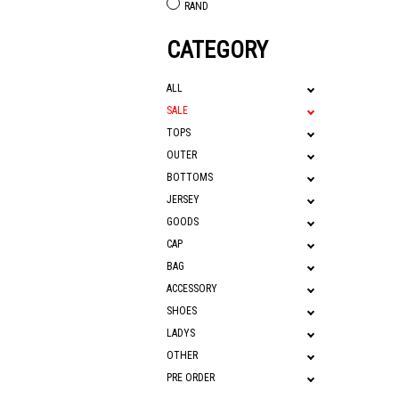
RAND
CATEGORY
ALL
SALE
TOPS
OUTER
BOTTOMS
JERSEY
GOODS
CAP
BAG
ACCESSORY
SHOES
LADYS
OTHER
PRE ORDER