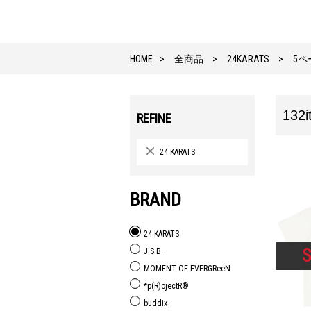
HOME
全商品
24KARATS
5ペ
132i
REFINE
24 KARATS
BRAND
24 KARATS
J.S.B.
MOMENT OF EVERGReeN
*p(R)ojectR®
buddix