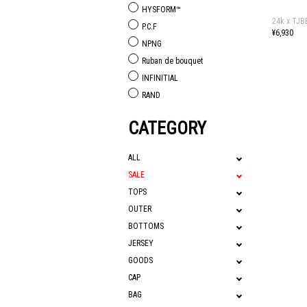
HYSFORM™
24k x TJB
P.C.F
¥6,930
NPNG
Ruban de bouquet
INFINITIAL
RAND
CATEGORY
ALL
SALE
TOPS
OUTER
BOTTOMS
JERSEY
GOODS
CAP
BAG