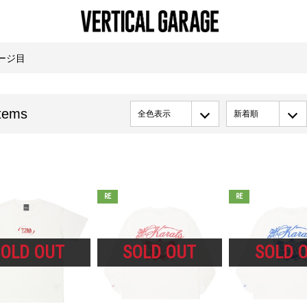
ージ目
tems
全色表示
新着順
RE
RE