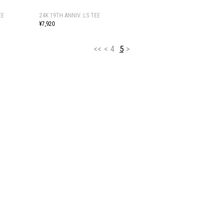
EE
24K 19TH ANNIV. LS TEE
¥7,920
<<
<
4
5
>