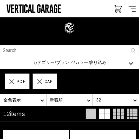
カテゴリー/ブランド/カラー 絞り込み
P.C.F
CAP
全色表示
新着順
32
12items