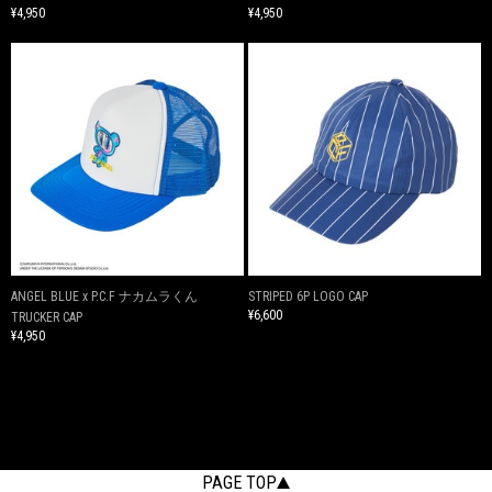
¥4,950
¥4,950
ANGEL BLUE x P.C.F ナカムラくん
STRIPED 6P LOGO CAP
¥6,600
TRUCKER CAP
¥4,950
PAGE TOP