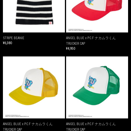
STRIPE BEANIE
ANGEL BLUE x P.C.F ナカムラくん
¥6,380
TRUCKER CAP
¥4,950
ANGEL BLUE x P.C.F ナカムラくん
ANGEL BLUE x P.C.F ナカムラくん
TRUCKER CAP
TRUCKER CAP