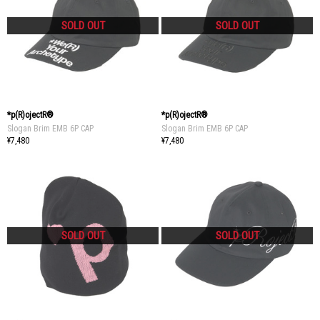
*p(R)ojectR®
*p(R)ojectR®
Slogan Brim EMB 6P CAP
Slogan Brim EMB 6P CAP
¥7,480
¥7,480