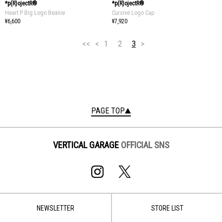
*p(R)ojectR®
*p(R)ojectR®
Heart P Big Logo Beanie
Cursive Logo Cap
¥6,600
¥7,920
<<
<
1
2
3
>
PAGE TOP
VERTICAL GARAGE
OFFICIAL SNS
NEWSLETTER
STORE LIST