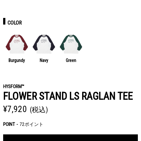
COLOR
Burgundy
Navy
Green
HYSFORM™
FLOWER STAND LS RAGLAN TEE
¥7,920
(税込)
POINT
72ポイント