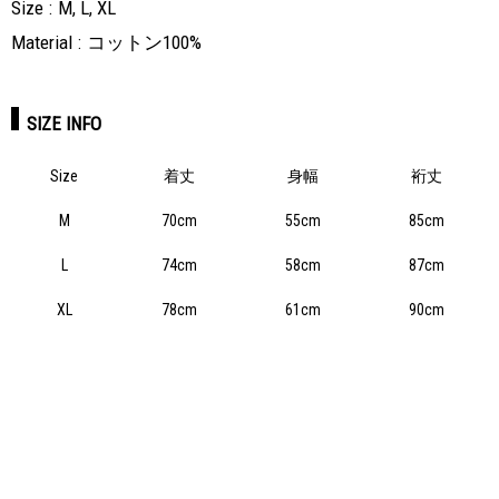
Size
M, L, XL
Material
コットン100%
SIZE INFO
Size
着丈
身幅
裄丈
M
70cm
55cm
85cm
L
74cm
58cm
87cm
XL
78cm
61cm
90cm