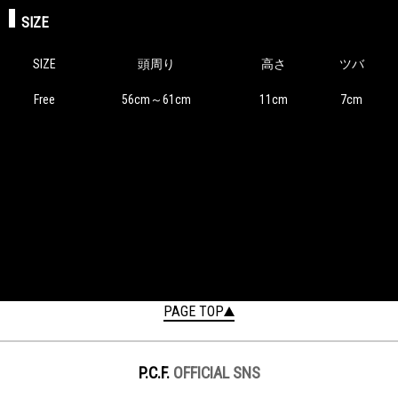
SIZE
SIZE
頭周り
高さ
ツバ
Free
56cm～61cm
11cm
7cm
PAGE TOP
P.C.F.
OFFICIAL SNS