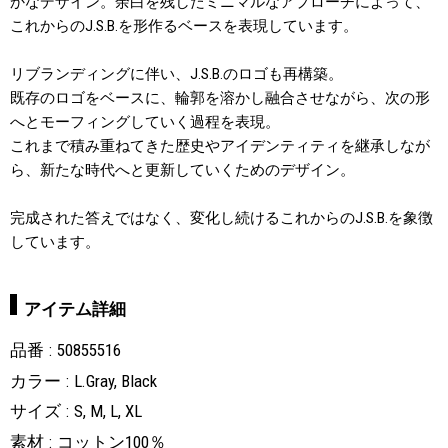
かなデザイン。余白を残したミニマルなアプローチによって、
これからのJ.S.B.を形作るベースを表現しています。
リブランディングに伴い、J.S.B.のロゴも再構築。
既存のロゴをベースに、輪郭を溶かし融合させながら、次の形
へとモーフィングしていく過程を表現。
これまで積み重ねてきた歴史やアイデンティティを継承しなが
ら、新たな時代へと更新していくためのデザイン。
完成された答えではなく、変化し続けるこれからのJ.S.B.を象徴
しています。
アイテム詳細
品番
50855516
カラー
L.Gray, Black
サイズ
S, M, L, XL
素材
コットン100％