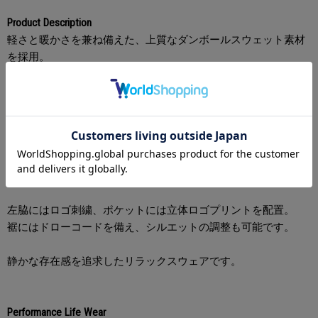
Product Description
軽さと暖かさを兼ね備えた、上質なダンボールスウェット素材
を採用。
ふっくらとした肉感がありながらも軽やかな着心地で、動きや
すさと保温性を両立しています。
ハリ感のある素材が生み出す、滑らかな表面感と立体的なシル
エット。
自然な落ち感とともに、ラフになりすぎないバランスに仕上げ
ました。
左脇にはロゴ刺繍、ポケットには立体ロゴプリントを配置。
裾にはドローコードを備え、シルエットの調整も可能です。
静かな存在感を追求したリラックスウェアです。
Performance Life Wear