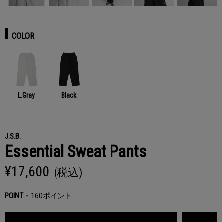
COLOR
L.Gray
Black
J.S.B.
Essential Sweat Pants
¥17,600
(税込)
POINT
160ポイント