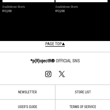
Doubleknee Shorts
Doubleknee Shorts
¥13,200
¥13,200
PAGE TOP
*p(R)ojectR®
OFFICIAL SNS
NEWSLETTER
STORE LIST
USER'S GUIDE
TERMS OF SERVICE