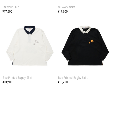
SS Work Shirt
SS Work Shirt
¥17,600
¥17,600
Bee Printed Rugby Shirt
Bee Printed Rugby Shirt
¥13,200
¥13,200