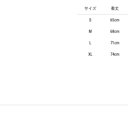
サイズ
着丈
S
65cm
M
68cm
L
71cm
XL
74cm