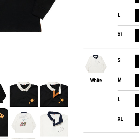
L
XL
S
M
White
L
XL