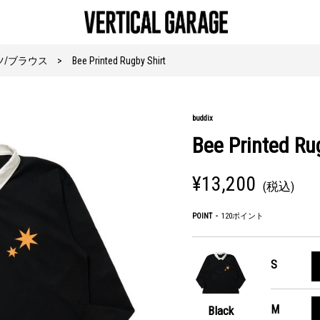
ツ/ブラウス
Bee Printed Rugby Shirt
buddix
Bee Printed Ru
¥13,200
(税込)
POINT
120ポイント
S
M
Black