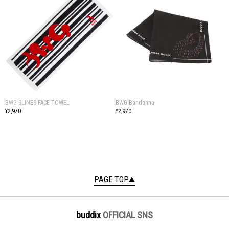
BWG 9LINES FACE TOWEL
BWG Bandanna
¥2,970
¥2,970
PAGE TOP
buddix
OFFICIAL SNS