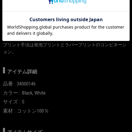
店舗在庫の検索
アイテム説明
ブランドロゴをプリントしたパーカー。
プリント手法は発泡プリントとラバープリントのコンビネーシ
ョン。
アイテム詳細
品番
34000146
カラー
Black, White
サイズ
S
素材
コットン100％