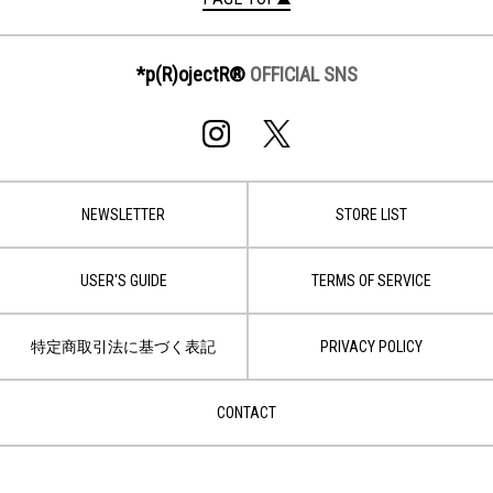
*p(R)ojectR®
OFFICIAL SNS
NEWSLETTER
STORE LIST
USER'S GUIDE
TERMS OF SERVICE
特定商取引法に基づく表記
PRIVACY POLICY
CONTACT