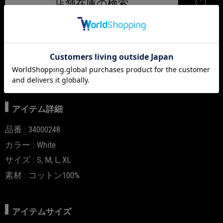
店舗在庫の検索
アイテム説明
*p(R)ojectR?ロゴにはリフレクター素材でデザインされていま
す。
アイテム詳細
品番
34000248
カラー
White
サイズ
S, M, L, XL
素材
コットン100%
アイテムサイズ