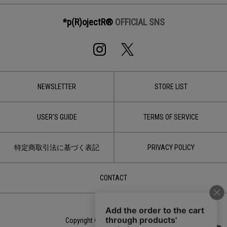
*p(R)ojectR®
OFFICIAL SNS
NEWSLETTER
STORE LIST
USER'S GUIDE
TERMS OF SERVICE
特定商取引法に基づく表記
PRIVACY POLICY
CONTACT
Copyright © 2020 LDH JAPAN Inc.