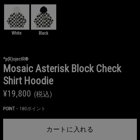
White
Black
*p(R)ojectR®
Mosaic Asterisk Block Check
Shirt Hoodie
¥19,800
(税込)
POINT
180ポイント
カートに入れる