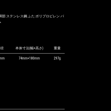
胴部:ステンレス鋼 ふた:ポリプロピレン パ
ム
口径
本体寸法(幅×高さ)
重量
8mm
74mm×180mm
297g