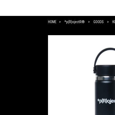
HOME
*p(R)ojectR®
GOODS
K