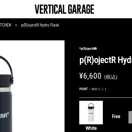
ITCHEN
p(R)ojectR Hydro Flask
*p(R)ojectR®
p(R)ojectR Hyd
¥6,600
(税込)
POINT
60ポイント
Free
White