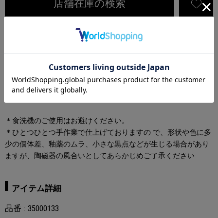
店舗在庫の検索
アイテム説明
BUDDIXのアーチロゴが立体で表現されたマグカップ。
ちょうど良いカップのサイズで、朝のコーヒーや午後のティー
タイムなどにピッタリ。主張しすぎない柔らかな色合いで、ご
家庭の食卓を明るく飾る1点。
＊食洗機のご使用はお避けください。
＊ひとつひとつ手作業で仕上げておりますの で、形状や色に多
少の個体差、釉薬のムラ、小さな黒点などが生じる場合があり
ますが、陶磁器の風合いとしてあらかじめご了承ください
アイテム詳細
品番
35000133