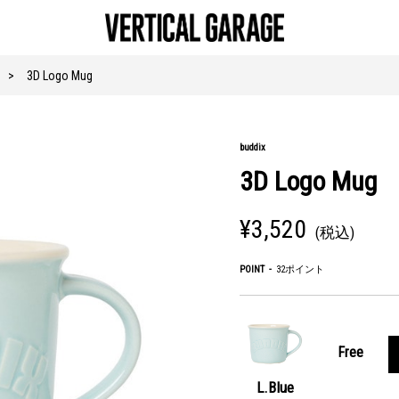
3D Logo Mug
buddix
3D Logo Mug
¥3,520
(税込)
POINT
32ポイント
Free
L.Blue