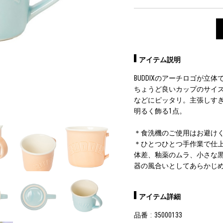
アイテム説明
BUDDIXのアーチロゴが立
ちょうど良いカップのサイ
などにピッタリ。主張しす
明るく飾る1点。
＊食洗機のご使用はお避け
＊ひとつひとつ手作業で仕上
体差、釉薬のムラ、小さな
器の風合いとしてあらかじ
アイテム詳細
品番
35000133