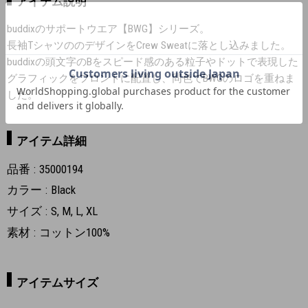
アイテム説明
buddixのサポートウエア【BWG】シリーズ。
長袖TシャツののデザインをCrew Sweatに落とし込みました。
buddixの頭文字のBをスピード感のある粒子やドットで表現した
グラフィックをフロントに配置し、同色でBWGのロゴを重ねま
した。
アイテム詳細
品番
35000194
カラー
Black
サイズ
S, M, L, XL
素材
コットン100%
アイテムサイズ