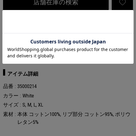
店舗在庫の検索
アイテム説明
25SSシーズンに展開した半袖ヘンリーネックが長袖仕様にアッ
プグレード。
爽やかな白と落ち着いた黒の２色展開。
アイテム詳細
品番
35000214
カラー
White
サイズ
S, M, L, XL
素材
本体 コットン100%, リブ部分 コットン95%, ポリウ
レタン5%