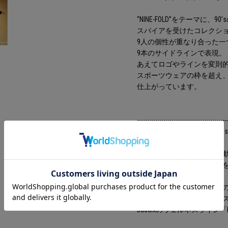
“NINE-FOLD”をテーマに
スパイアを受けたコレクシ
9人の個性が重なり合った一つの
9本のサイドラインで表現。
あえてロゴやラインを変則
スポーツウェアの枠を超え、b
仕上がっています。
--------------------------------------------
BWG ー Buddix Wellness Goods
ライブへ向かう時間も、移
音楽を楽しむすべての時間
アクティブな動きや長時間
機能性・着心地・リラック
buddixのウェルネスライン「