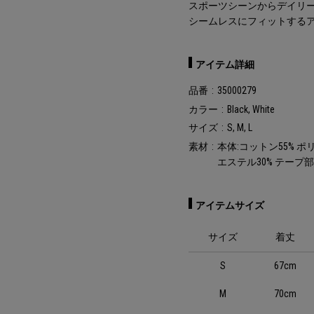
スポーツシーンからデイリ
シームレスにフィットする
アイテム詳細
品番
35000279
カラー
Black, White
サイズ
S, M, L
素材
本体:コットン55% ポ
エステル30% テープ部
アイテムサイズ
サイズ
着丈
S
67cm
M
70cm