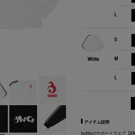
L
S
M
White
L
アイテム説明
buddixのサポートウエア【