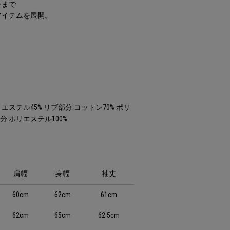
ーまで
アイテムを展開。
リエステル45% リブ部分:コットン70% ポリ
分:ポリエステル100%
肩幅
身幅
袖丈
60cm
62cm
61cm
62cm
65cm
62.5cm