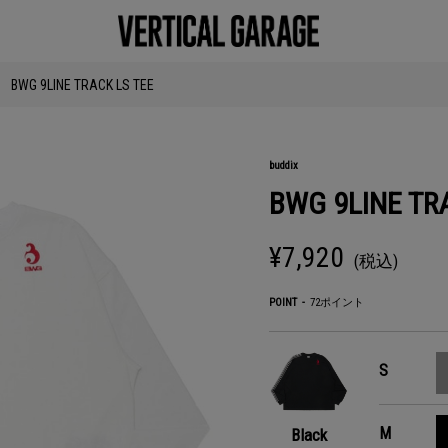
BWG 9LINE TRACK LS TEE
buddix
BWG 9LINE TR
¥7,920
(税込)
POINT
72ポイント
S
M
Black