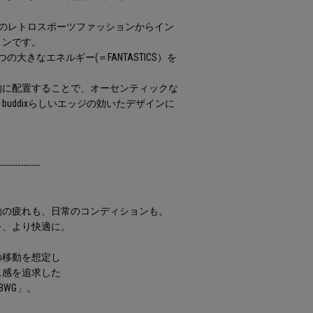
、90’sのレトロスポーツファッションからイン
ョンです。
大きなエネルギー(＝FANTASTICS）を
的に配置することで、オーセンティックな
uddixらしいエッジの効いたデザインに
---------------
動の疲れも、日常のコンディションも。
を、より快適に。
の移動を想定し
ス感を追求した
BWG」。