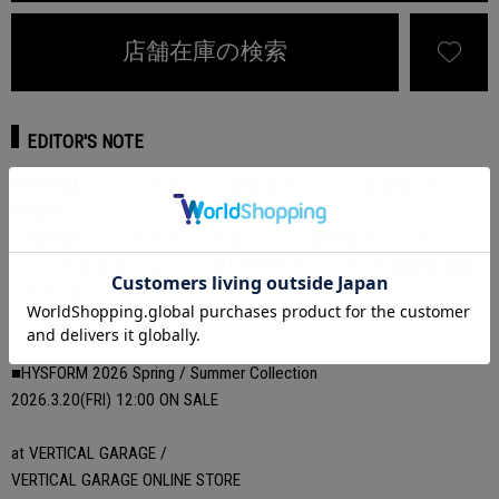
店舗在庫の検索
EDITOR'S NOTE
HYSFORMハートロゴのハート部分をチェックに置き換えた
HOODIE。
一見可愛らしいグラフィックも、ハート部分がチェックだとフ
ォーマル過ぎず、ちょうど良いPOPでカジュアルな雰囲気を醸
し出す”ちょうど良い”アイテム。
■HYSFORM 2026 Spring / Summer Collection
2026.3.20(FRI) 12:00 ON SALE
at VERTICAL GARAGE /
VERTICAL GARAGE ONLINE STORE