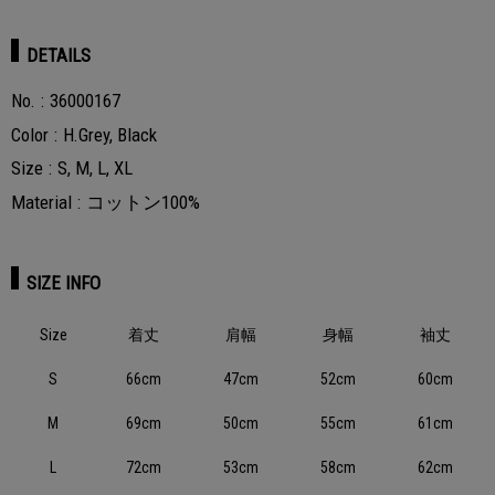
DETAILS
No.
36000167
Color
H.Grey, Black
Size
S, M, L, XL
Material
コットン100%
SIZE INFO
Size
着丈
肩幅
身幅
袖丈
S
66cm
47cm
52cm
60cm
M
69cm
50cm
55cm
61cm
L
72cm
53cm
58cm
62cm