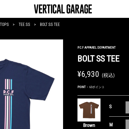
TOPS
TEE SS
BOLT SS TEE
P.C.F APPAREL DEPARTMENT
BOLT SS TEE
¥6,930
(税込)
POINT
63ポイント
S
M
Brown