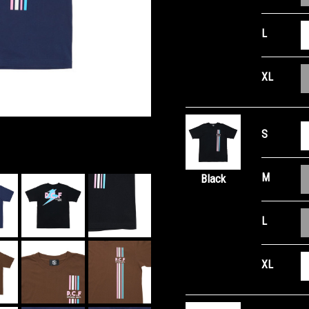
L
XL
S
M
Black
L
XL