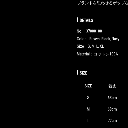
ブランドを思わせるポップな
DETAILS
No.
37000100
Color
Brown, Black, Navy
Size
S, M, L, XL
Material
コットン100%
SIZE
SIZE
着丈
S
63cm
M
68cm
L
72cm