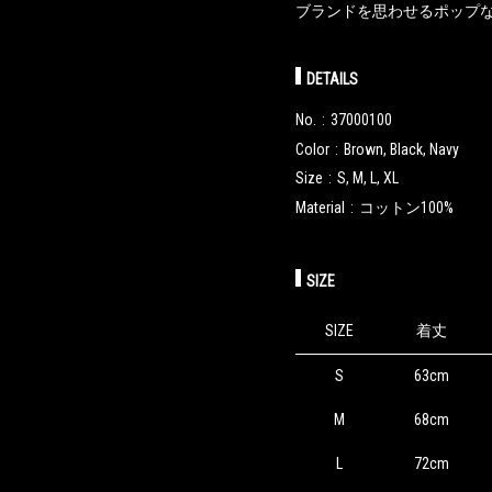
ブランドを思わせるポップな
DETAILS
No.
37000100
Color
Brown, Black, Navy
Size
S, M, L, XL
Material
コットン100%
SIZE
SIZE
着丈
S
63cm
M
68cm
L
72cm