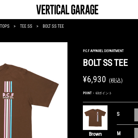
TOPS
TEE SS
BOLT SS TEE
P.C.F APPAREL DEPARTMENT
BOLT SS TEE
¥6,930
(税込)
POINT
63ポイント
S
M
Brown