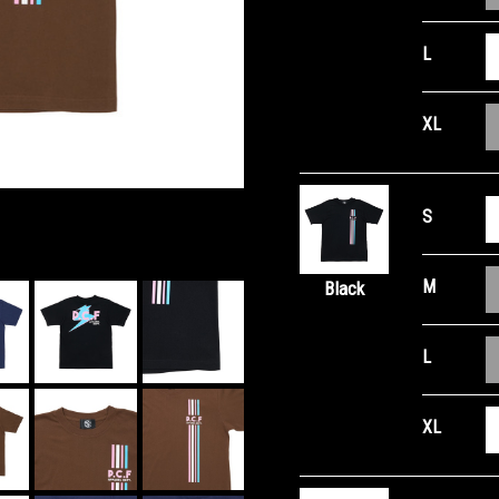
L
XL
S
M
Black
L
XL