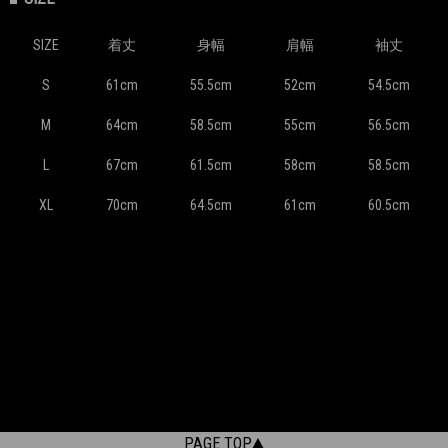
SIZE
着丈
身幅
肩幅
袖丈
S
61cm
55.5cm
52cm
54.5cm
M
64cm
58.5cm
55cm
56.5cm
L
67cm
61.5cm
58cm
58.5cm
XL
70cm
64.5cm
61cm
60.5cm
PAGE TOP