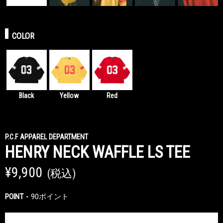
COLOR
Black
Yellow
Red
P.C.F APPAREL DEPARTMENT
HENRY NECK WAFFLE LS TEE
¥9,900
(税込)
POINT
90ポイント