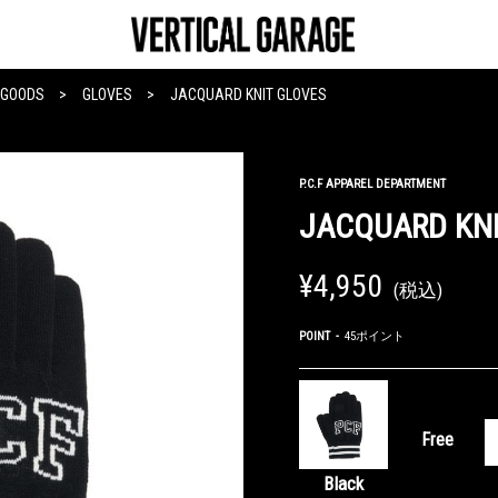
GOODS
GLOVES
JACQUARD KNIT GLOVES
P.C.F APPAREL DEPARTMENT
JACQUARD KNI
¥4,950
(税込)
POINT
45ポイント
Free
Black