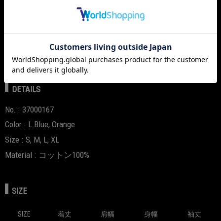
PRODUCT
【2026 new&archive collection】
鮮やかなオレンジと水色のコントラストが目を惹くTシャツ。
左胸にはダイスロゴのワッペン、右袖にはPCF Apparel Dept.の刺
繍を施し、細部まで抜かりないデザインに。
DETAILS
No.
37000167
Color
L.Blue, Orange
Size
S, M, L, XL
Material
コットン100%
SIZE
SIZE
着丈
肩幅
身幅
袖丈