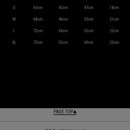
S
63cm
42cm
47cm
18cm
M
68cm
46cm
52cm
21cm
L
72cm
50cm
55cm
22cm
XL
75cm
55cm
60cm
23cm
PAGE TOP