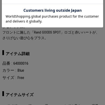
アイテム説明
ギンガムチェックがポイントのトートバッグ。
デイリーユースに最適なサイズ感で、さまざまなシーンで活躍
するアイテム。
フロントに施した「Rand GOODS SPOT」ロゴと赤いハートが、
さりげない遊び心をプラス。
アイテム詳細
品番
64000016
カラー
Blue
サイズ
Free
アイテムサイズ