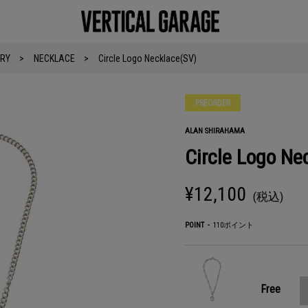
RY
NECKLACE
Circle Logo Necklace(SV)
PREORDER
ALAN SHIRAHAMA
Circle Logo Ne
¥12,100
(税込)
POINT
110ポイント
Free