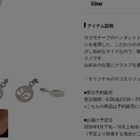
Silver
アイテム説明
ロゴモチーフのペンダント
ンを使用した、こだわりの
少し短めなサイズなので、
スメです。
お好みの位置にクラスプを
・オリジナルのロゴ入りジュ
■受注予約販売
受注期間：6/26(金)12:00～7/5(
※こちらの商品は予約販売
■お届け予定日
2026年9月下旬～10月上
（予定より前後する場合が