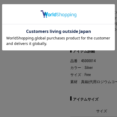
■受注予約販売に関して
※予約商品以外の他の商品
※お支払方法はクレジットカード、
おり、ご注文後に決済とな
※予約販売の期間終了後で
意ください。
アイテム詳細
品番
45000014
カラー
Silver
サイズ
Free
素材
真鍮(代用ロジウムコ
アイテムサイズ
サイズ