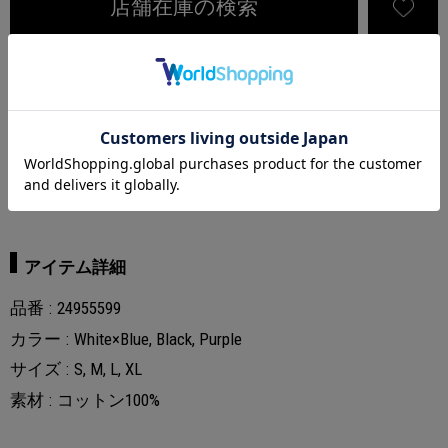
店舗在庫の検索
アイテム説明
新色のWhite×Blueが追加
24karatsロゴをラインストーンで表現した2000's Likeなレギュラ
ーフィットTシャツ。
アイテム詳細
品番
24955599
カラー
White×Blue, Black, Purple
サイズ
S, M, L, XL
素材
コットン100%