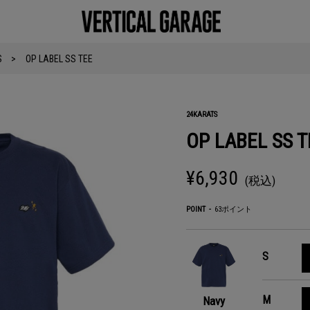
S
OP LABEL SS TEE
24KARATS
OP LABEL SS T
¥6,930
(税込)
POINT
63ポイント
S
M
Navy