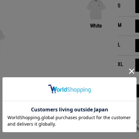
S
M
White
L
XL
アイテム説明
胸元に24karatsロゴの
異なるアイコンの刺繍を組み合わせた"