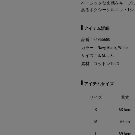
ベーシックな丈感をキープ
あるボクシーシルエットTシ
アイテム詳細
品番
24955680
カラー
Navy, Black, White
サイズ
S, M, L, XL
素材
コットン100%
アイテムサイズ
サイズ
着丈
S
63.5cm
M
66cm
L
69.5cm