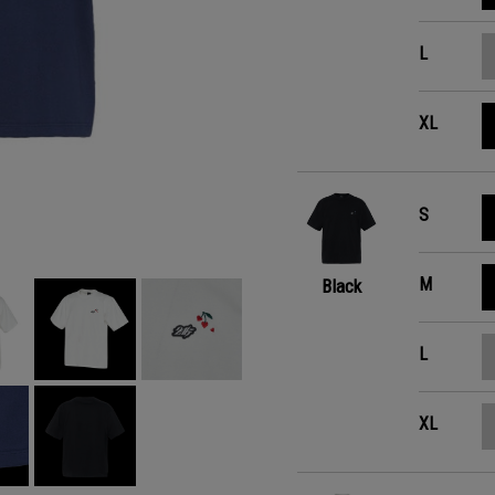
L
XL
S
M
Black
L
XL