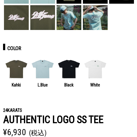
COLOR
Kahki
L.Blue
Black
White
24KARATS
AUTHENTIC LOGO SS TEE
¥6,930
(税込)