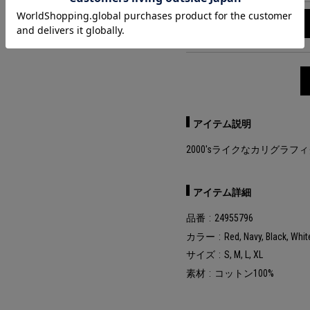
White
XL
アイテム説明
2000'sライクなカリグラ
アイテム詳細
品番
24955796
カラー
Red, Navy, Black, Whit
サイズ
S, M, L, XL
素材
コットン100%