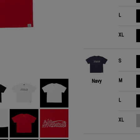
L
XL
S
M
Navy
L
XL