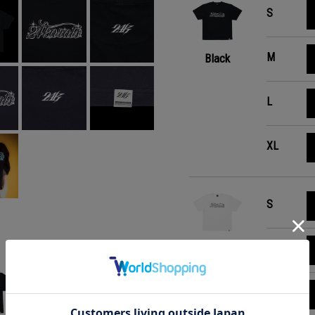
S
M
Black
L
XL
S
M
White
L