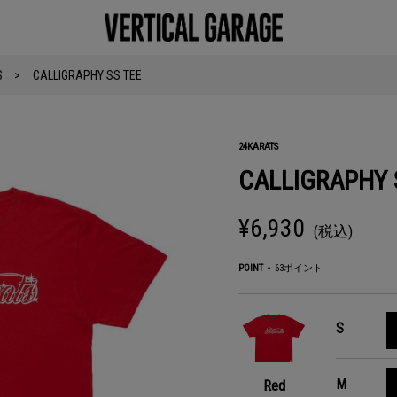
S
CALLIGRAPHY SS TEE
24KARATS
CALLIGRAPHY 
¥6,930
(税込)
POINT
63ポイント
S
M
Red