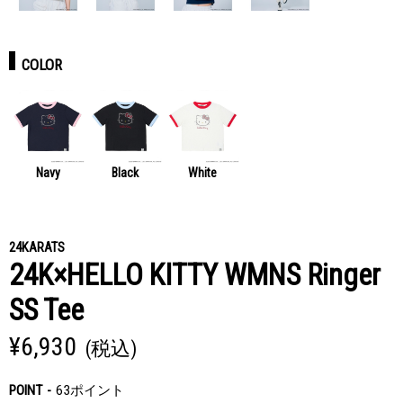
COLOR
Navy
Black
White
24KARATS
24K×HELLO KITTY WMNS Ringer
SS Tee
¥6,930
(税込)
POINT
63ポイント