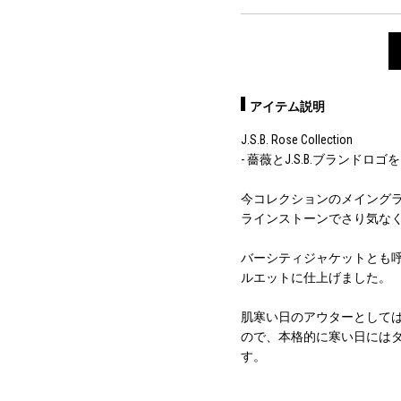
アイテム説明
J.S.B. Rose Collection
- 薔薇とJ.S.B.ブランド
今コレクションのメイング
ラインストーンでさり気な
バーシティジャケットとも
ルエットに仕上げました。
肌寒い日のアウターとして
ので、本格的に寒い日には
す。