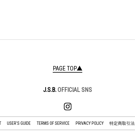
PAGE TOP
J.S.B.
OFFICIAL SNS
T
USER'S GUIDE
TERMS OF SERVICE
PRIVACY POLICY
特定商取引法