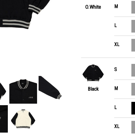
M
O.White
L
XL
S
M
Black
L
XL