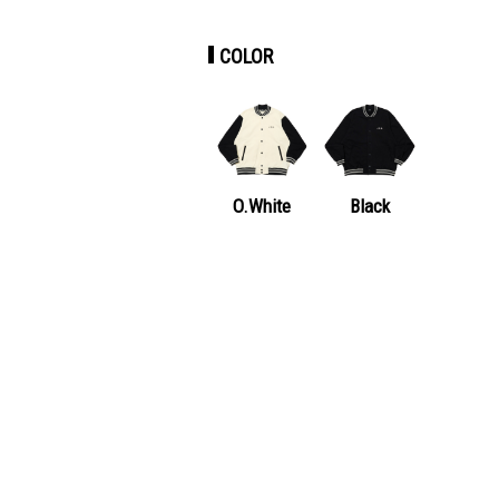
COLOR
O.White
Black