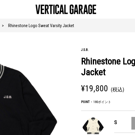
Rhinestone Logo Sweat Varsity Jacket
J.S.B.
Rhinestone Log
Jacket
¥19,800
(税込)
POINT
180ポイント
S