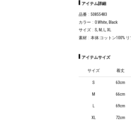
アイテム詳細
品番
50855483
カラー
O.White, Black
サイズ
S, M, L, XL
素材
本体:コットン100% 
アイテムサイズ
サイズ
着丈
S
63cm
M
66cm
L
69cm
XL
72cm