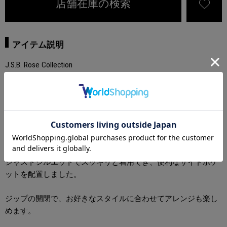
店舗在庫の検索
アイテム説明
J.S.B. Rose Collection
- 薔薇とJ.S.B.ブランドロゴをメインモチーフにしたコレクショ
ン。
今コレクションのメイングラフィックである薔薇とブランドロ
ゴを、ラインストーンでさり気なくあしらったハーフジップス
ウェット。
ジャストシルエットでスッキリと着用でき、便利なサイドポケ
ットを配置しました。
ジップの開閉で、お好きなスタイルに合わせてアレンジも楽し
めます。